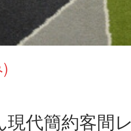
)
ん現代簡約客間