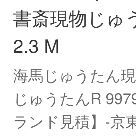
書斎現物じゅうたんR
2.3 M
海馬じゅうたん現
じゅうたんR 9979 
ランド見積】-京