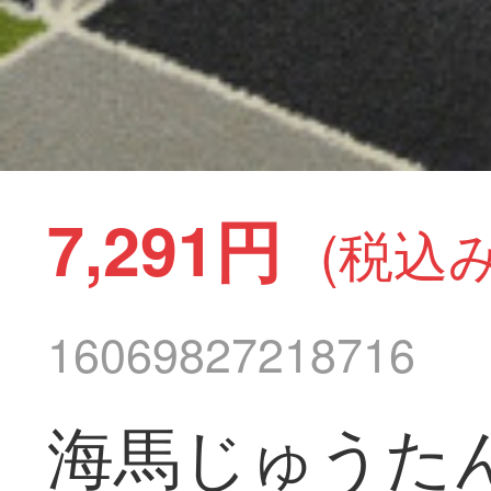
7,291円
(税込み
16069827218716
海馬じゅうた