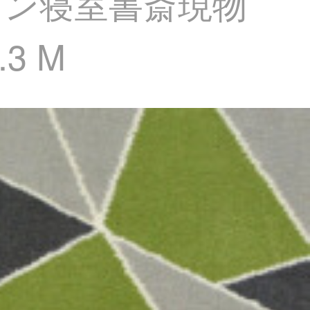
ラン寝室書斎現物
.3 M