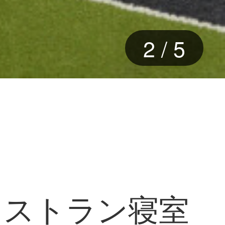
3
/
5
レストラン寝室