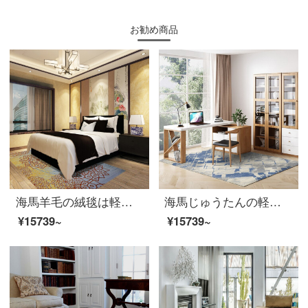
お勧め商品
海馬羊毛の絨毯は軽くて贅沢な版の新しい中国式の簡単な寝室の客間の書斎のじゅうたんです。
海馬じゅうたんの軽贅沢版近代簡約寝室書斎ウールカーペット
¥15739~
¥15739~