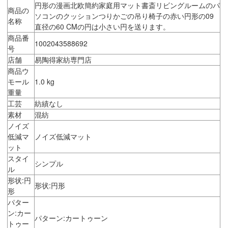
円形の漫画北欧簡約家庭用マット書斎リビングルームのパ
商品の
ソコンのクッションつりかごの吊り椅子の赤い円形の09
名称
直径の60 CMの円は小さい円を送ります。
商品番
1002043588692
号
店舗
易陶得家紡専門店
商品ウ
モール
1.0 kg
重量
工芸
紡績なし
素材
混紡
ノイズ
低減マ
ノイズ低減マット
ット
スタイ
シンプル
ル
形状:円
形状:円形
形
パター
ン:カー
パターン:カートゥーン
トゥー