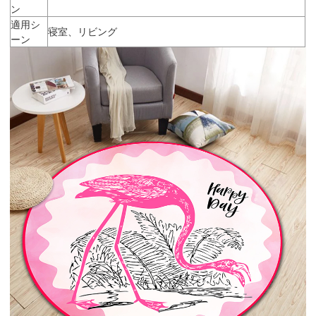
ン
適用シ
寝室、リビング
ーン