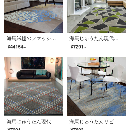
海馬絨毯のファッションは簡単です。ニュージーランドウール手製絨毯客間茶何ソファー寝室書斎オーダーメイド絨毯S 722カスタム前売2.2 M*3.3 M
海馬じゅうたん現代簡約客間レストラン寝室書斎現物じゅうたんR 9979 A-N 4070 1.6 Mx 2.3 M
¥44154~
¥7291~
海馬じゅうたん現代簡約客間レストラン寝室書斎現物じゅうたんA 942 A-N 6008 1.6 Mx 2.3 M
海馬じゅうたんリビングルーム書斎じゅうたん現代シンプルスタイルR 9440 R 9440 M*3 M
¥7291~
¥7603~