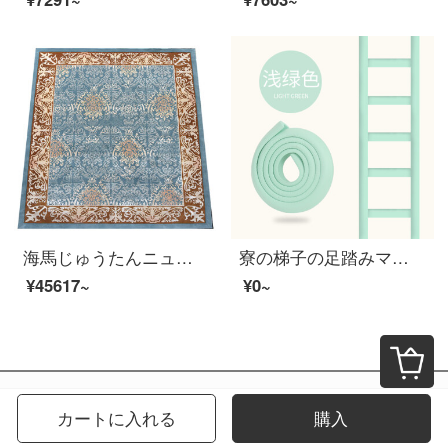
海馬じゅうたんニュージーランドウール手製絨毯ヨーロッパ式オーダーメイド絨毯客間茶卓寝室書房HM-1070カスタム前売2 M*3 M
寮の梯子の足踏みマット大学生の階段の足踏みマット寝室の神器の上下のベッドの足踏みマットのスポンジは梯子の滑り止めの足踏みマットを登って厚くなります-浅緑は方形の円形の2メートルに適して4メートルのゴムを送ります
¥45617~
¥0~
カートに入れる
購入
2026年8月