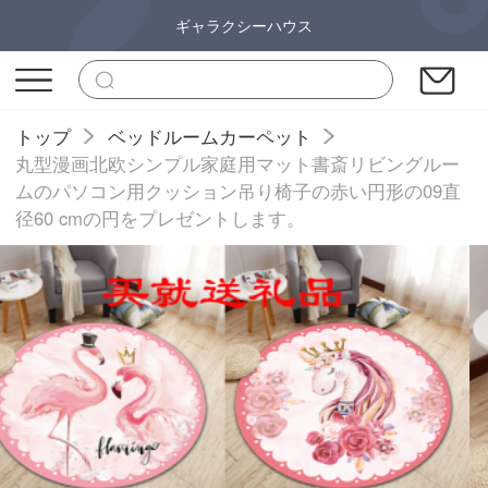
ギャラクシーハウス
トップ
ベッドルームカーペット
丸型漫画北欧シンプル家庭用マット書斎リビングルー
ムのパソコン用クッション吊り椅子の赤い円形の09直
径60 cmの円をプレゼントします。