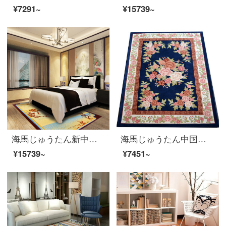
¥7291~
¥15739~
海馬じゅうたん新中国式寝室書斎ウールカーペット
海馬じゅうたん中国風手作りのカット花ニュージーランドウール手製の客間じゅうたんHM-1080カスタム(平方メートルごとに)サイズが違います。カスタマーサービスに連絡してください。
¥15739~
¥7451~