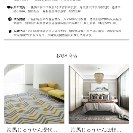
お勧め商品
海馬じゅうたん現代簡単客間レストラン寝室書斎現物じゅうたんA 5263 A-N 4069 1.6 Mx 2.3 M
海馬じゅうたんは軽くて贅沢な版の新しい中国式寝室の書斎の羊毛のじゅうたんです。