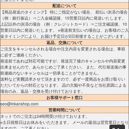
配送について
【商品発送のタイミング】 特にご指定がない場合、 前払い決済の場合
（例：銀行振込）⇒ご入金確認後、10営業日以内に発送いたします。
上記以外の決済の場合 （例：クレジットカード）⇒ご注文確認後、10
営業日以内に発送いたします。 ※発送前支払いの場合は、お客様のご入
金タイミングにより、お届け予定日が2日前後することがございます。
返品、交換について
ご注文をキャンセルされる場合や注文内容を変更される場合は、事前
に必ずご連絡ください。
発送前であれば対応可能ですが、発送完了後のキャンセルや内容変更
出来ませんので、あらかじめご了承ください。 また、代引発送後の事
前連絡のないキャンセルは一切承ることができません。
送料など実費請求させて頂きますので、必ず一度商品をお受け取りい
ただいてからの対応となります。 品の欠陥や不良など当社原因による
場合のみ、返品・交換を受け付けております。
お客様サポート窓口
seo@inkanshop.com
営業時間について
ネットでのご注文は24時間受け付けております。
※土日祝祭日はお休みをいただきます。 メールの返信は翌営業日となり
ますので、ご了承ください。