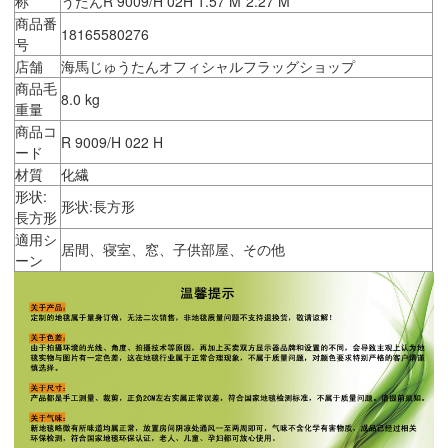
称
うたんR 9009/H 02H 1.57 M*2.27 M
商品番
18165580276
号
店舗
海馬じゅうたんオフィシャルフラッグショップ
商品毛
8.0 kg
重量
商品コ
R 9009/H 022 H
ード
材質
化繊
形状:
形状:長方形
長方形
適用シ
居間、寝室、窓、子供部屋、その他
ーン