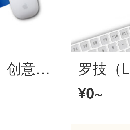
罗技（Logitech） 创意鼠标垫圆形小号办公家用桌垫学生寝室宿舍防滑垫星系地球太阳月球护腕垫锁边 TG-2600蓝色水星
¥0~