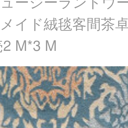
ュージーランドウ
メイド絨毯客間茶卓
 M*3 M