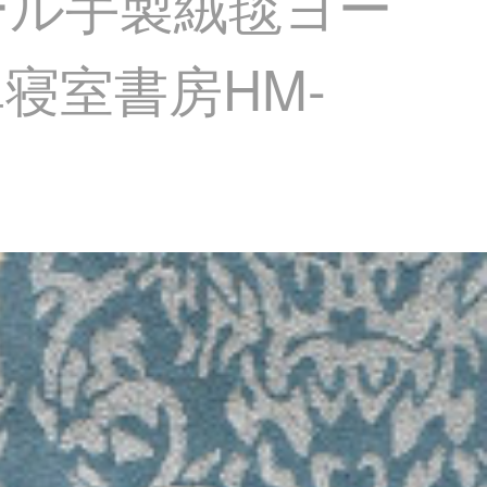
ール手製絨毯ヨー
寝室書房HM-