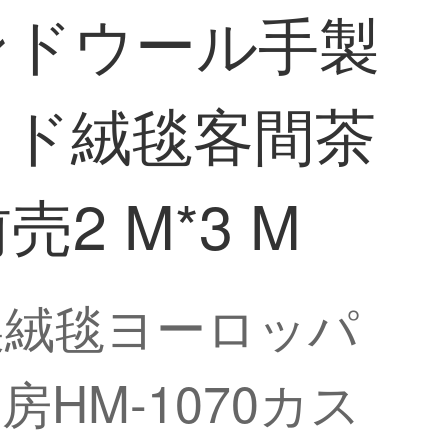
ンドウール手製
イド絨毯客間茶
2 M*3 M
製絨毯ヨーロッパ
HM-1070カス