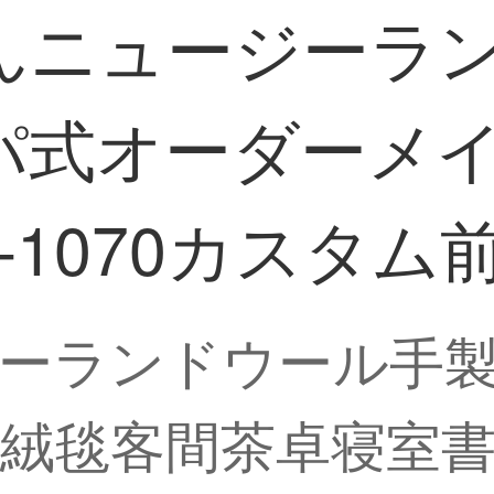
んニュージーラ
パ式オーダーメ
1070カスタム前売
ーランドウール手
毯客間茶卓寝室書房