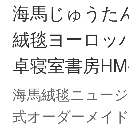
海馬じゅうた
絨毯ヨーロッ
卓寝室書房HM-
海馬絨毯ニュージ
式オーダーメイド絨