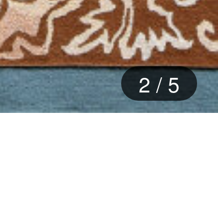
3
/
5