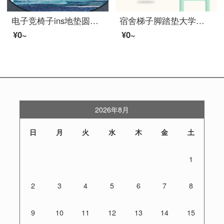
电子竞椅子ins地垫圆形家庭用电脑椅子垫卧室脚垫茶几吊篮垫吸水防滑面大海72圆形直径80センチメートル
宿舍梯子脚踏垫大学生楼梯踏步垫寝室神器上下铺床脚垫海绵爬梯子防滑脚踏垫定制 加厚-浅绿 适合方形圆形 2米4米胶
¥0~
¥0~
2026年8月
日
月
火
水
木
金
土
1
2
3
4
5
6
7
8
9
10
11
12
13
14
15