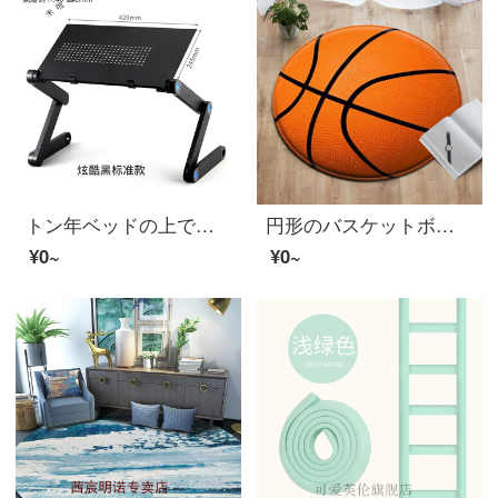
トン年ベッドの上で昇降して折り畳むことができます小さいテーブルの机の上で窓の机がおっくうです。家庭用の事務室のベッドサイドのテーブルの多機能の小さいテーブルのステントの寮の学生の寝室のテーブルの黒色の標準タイプ。420*245 mm
円形のバスケットボールNBAのスポーツのじゅうたんの勇士の倉庫の中で寝室の書斎の椅子のお尻のマットの玄関の寝室の装飾のバスケットボールはカスタマイズして客服に連絡する必要があります
¥0~
¥0~