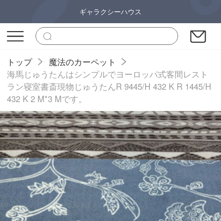
ギャラクシーハウス
トップ
魔法のカーペット
海馬じゅうたんはシンプルでヨーロッパ式客間レスト
ラン寝室書斎現物じゅうたんR 9445/H 432 K R 1445/H
432 K 2 M*3 Mです。