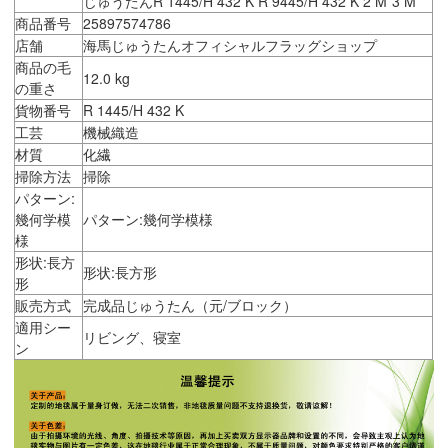
じゅうたんR 1445/H 432 K R 9445/H 432 K 2 M*3 M
商品番号
25897574786
店舗
海馬じゅうたんオフィシャルフラッグショップ
商品の毛
12.0 kg
の重さ
貨物番号
R 1445/H 432 K
工芸
機械織造
材質
化繊
掃除方法
掃除
パターン:
幾何学模
パターン:幾何学模様
様
形状:長方
形状:長方形
形
販売方式
完成品じゅうたん（元/ブロック）
適用シー
リビング、寝室
ン