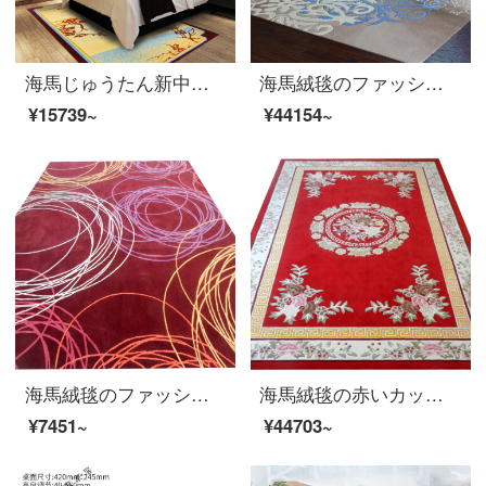
海馬じゅうたん新中国式寝室書斎ウールカーペット
海馬絨毯のファッションは簡単です。ニュージーランドウール手製絨毯客間茶何ソファー寝室書斎オーダーメイド絨毯S 722カスタム前売2.2 M*3.3 M
¥15739~
¥44154~
海馬絨毯のファッションは簡単です。ニュージーランドウール手製絨毯客間茶何ソファー寝室書斎オーダーメイド絨毯HM-1085オーダーメイド（平方メートルごと）のサイズが違います。カスタマーサービスに連絡してください。
海馬絨毯の赤いカット模様の絨毯ニュージーランドのウールの手作りの絨毯
¥7451~
¥44703~