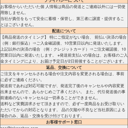
お客様からいただいた個 人情報は商品の発送とご連絡以外には一切使
用致しません。
当社が責任をもって安全に蓄積・保管し、第三者に譲渡・提供するこ
とはございません。
配送について
【商品発送のタイミング】 特にご指定がない場合、 前払い決済の場合
（例：銀行振込）⇒ご入金確認後、10営業日以内に発送いたします。
上記以外の決済の場合 （例：クレジットカード）⇒ご注文確認後、10
営業日以内に発送いたします。 ※発送前支払いの場合は、お客様のご入
金タイミングにより、お届け予定日が2日前後することがございます。
返品、交換について
ご注文をキャンセルされる場合や注文内容を変更される場合は、事前
に必ずご連絡ください。
発送前であれば対応可能ですが、発送完了後のキャンセルや内容変更
出来ませんので、あらかじめご了承ください。 また、代引発送後の事
前連絡のないキャンセルは一切承ることができません。
送料など実費請求させて頂きますので、必ず一度商品をお受け取りい
ただいてからの対応となります。 品の欠陥や不良など当社原因による
場合のみ、返品・交換を受け付けております。
お客様サポート窓口
seo@inkanshop.com