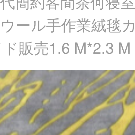
代簡約客間茶何寝
ウール手作業絨毯カ
販売1.6 M*2.3 M