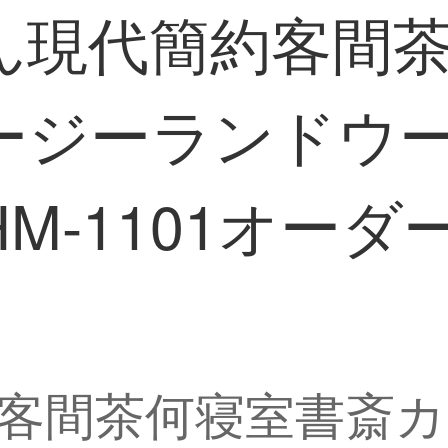
ん現代簡約客間
ージーランドウ
M-1101オーダ
客間茶何寝室書斎