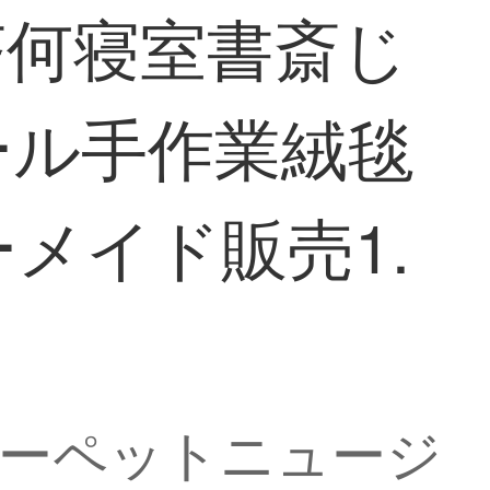
茶何寝室書斎じ
ール手作業絨毯
ーメイド販売1.
カーペットニュージ