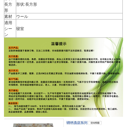
長方
形状:長方形
形
素材
ウール
適用
シー
寝室
ン