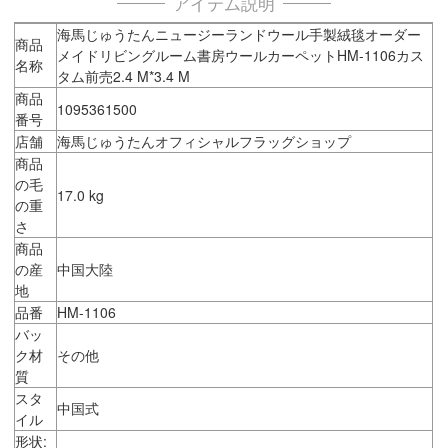
アイテム説明
海馬じゅうたんニュージーランドウール手製絨毯オーダー
商品
メイドリビングルーム書房ウールカーペットHM-1106カス
名称
タム前売2.4 M*3.4 M
商品
1095361500
番号
店舗
海馬じゅうたんオフィシャルフラッグショップ
商品
の毛
17.0 kg
の重
さ
商品
の産
中国大陸
地
品番
HM-1106
バッ
ク材
その他
質
スタ
中国式
イル
形状: