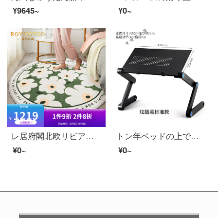
¥9645~
¥0~
レ居府閣北欧リビアルカムペレット円形ベッドルームのベッドサイドのクロークの間の円形絨毯が厚く、大きな面積の丸い絨毯ins風の花が手入れしやすい可愛い花100 CM×100 CM（柔らかくて肌に優しい）
トン年ベッドの上で昇降して折り畳むことができます小さいテーブルの机の上で窓の机がおっくうです。家庭用の事務室のベッドサイドのテーブルの多機能の小さいテーブルのステントの寮の学生の寝室のテーブルの黒色の標準タイプ。420*245 mm
¥0~
¥0~