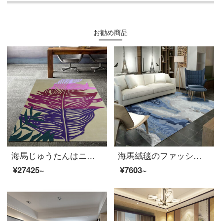
お勧め商品
海馬じゅうたんはニュージーランドのウールの手作り絨毯をカスタマイズできます。お茶とテーブルルームの書斎カスタマイズ絨毯HM-1068現物販売量は1.6 M*2.3 Mです。
海馬絨毯のファッションは簡単です。ニュージーランドウール手製絨毯客間茶何ソファー寝室書斎オーダーメイド絨毯S 243オーダーメイド（平方メートルあたり）のサイズが違います。カスタマーサービスに連絡してください。
¥27425~
¥7603~