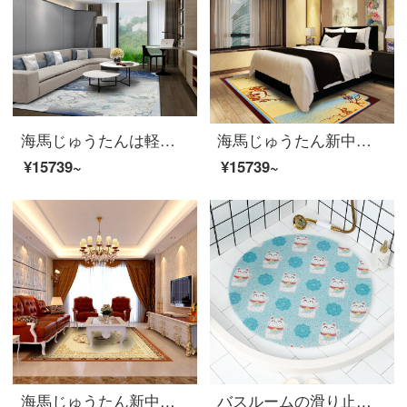
海馬じゅうたんは軽くて贅沢な版の近代的で簡約な寝室の客間の書斎の羊毛のじゅうたん
海馬じゅうたん新中国式寝室書斎ウールカーペット
¥15739~
¥15739~
海馬じゅうたん新中国式寝室書斎ウールカーペット
バスルームの滑り止めマット小さな菊の円形の家庭用バスマット滑り止めマットシャワールームの水濡れマットトイレバスルームのマット