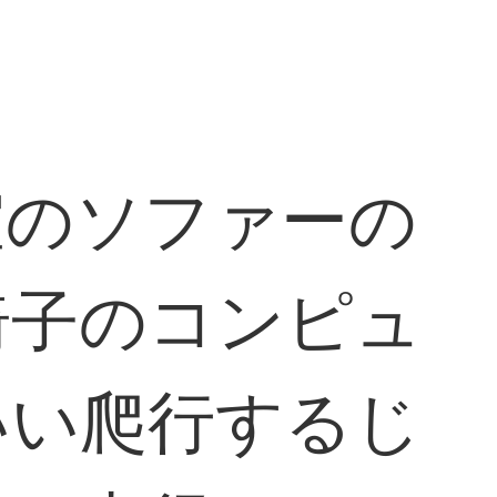
室のソファーの
椅子のコンピュ
いい爬行するじ