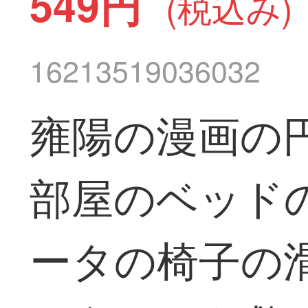
549円
(税込み)
16213519036032
雍陽の漫画の
部屋のベッド
ータの椅子の