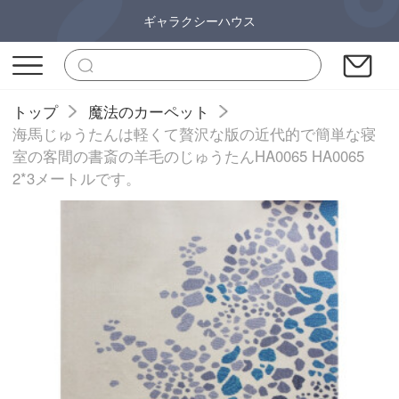
ギャラクシーハウス
トップ
魔法のカーペット
海馬じゅうたんは軽くて贅沢な版の近代的で簡単な寝
室の客間の書斎の羊毛のじゅうたんHA0065 HA0065
2*3メートルです。