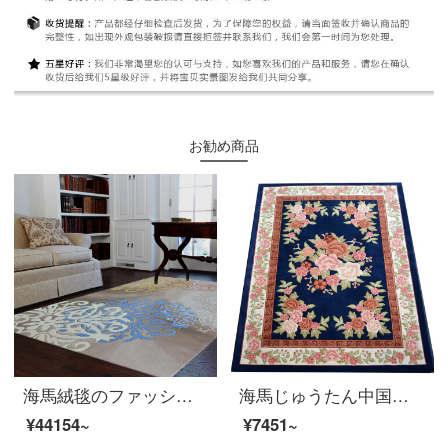
お勧め商品
海馬絨毯のファッションは簡単です。ニュージーランドウール手製絨毯客間茶何ソファー寝室書斎オーダーメイド絨毯S 722カスタム前売2.2 M*3.3 M
海馬じゅうたん中国風手作りのカット花ニュージーランドウール手製の客間じゅうたんHM-1080カスタム(平方メートルごとに)サイズが違います。カスタマーサービスに連絡してください。
¥44154~
¥7451~