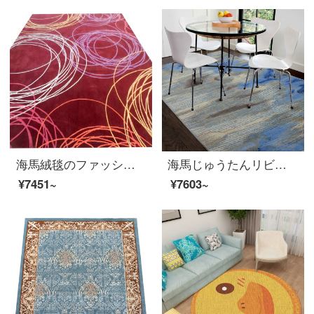
海馬絨毯のファッションは簡単です。ニュージーランドウール手製絨毯客間茶何ソファー寝室書斎オーダーメイド絨毯HM-1085オーダーメイド（平方メートルごと）のサイズが違います。カスタマーサービスに連絡してください。
海馬じゅうたんリビングルーム書斎じゅうたん現代シンプルスタイルR 9440 R 9440 M*3 M
¥7451~
¥7603~