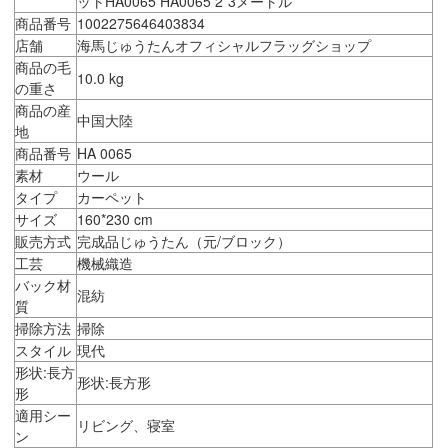
ットHA0065 HA0065 2*3メートル
商品番号
1002275646403834
店舗
海馬じゅうたんオフィシャルフラッグショップ
商品の毛
10.0 kg
の重さ
商品の産
中国大陸
地
商品番号
HA 0065
素材
ウール
タイプ
カーペット
サイズ
160*230 cm
販売方式
完成品じゅうたん（元/ブロック）
工芸
機械織造
バック材
混紡
質
掃除方法
掃除
スタイル
現代
形状:長方
形状:長方形
形
適用シー
リビング、寝室
ン