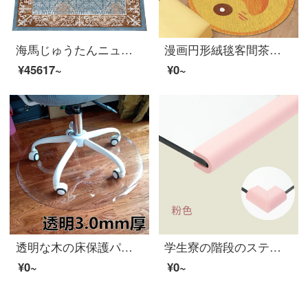
海馬じゅうたんニュージーランドウール手製絨毯ヨーロッパ式オーダーメイド絨毯客間茶卓寝室書房HM-1070カスタム前売2 M*3 M
漫画円形絨毯客間茶何絨毯子供部屋円絨毯ベッドサイドのカーペット吊り椅子家庭用回転椅子とアヒルのカスタマイズはカスタマーサービスに連絡してください。
¥45617~
¥0~
透明な木の床保護パッドプラスチックの床マットオフィスのコンピュータ椅子クッション環境に優しい円形のマットカスタム透明3.0 mm直径120 cm円形
学生寮の階段のステップマット女子寝室の上で足のマットのスポンジのベッドを敷いて梯子の泡を登って滑り止めのステップマットの赤ちゃんの衝突防止のピンクのU型の棒の円形の比較的に狭い表面の専用の2メートルの階段のマット(2倍のテープを送ります)
¥0~
¥0~